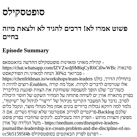
סופטסקילס
פשוט אמרו לא! דרכים להגיד לא ולצאת מיזה
בחיים
Episode Summary
קהילת מאזיני ומאזינות סופטסקילס החדשה בוואטסאפ -
https://chat.whatsapp.com/IZVZwdj9M6qCyR6Ci0wWBc סדנאות
פברואר ב30% הנחה למאזיני.ות הפודקאסט -
https://chenfeldman.io/workshops/team-leaders בתחילת הדרך, כולנו
רוצים להיות ה-Enablers, אלו שגורמים לדברים לקרות. אבל מה קורה
כשה"כן" שלנו הופך למעמסה ששוחקת את הצוות ופוגעת בדליברי?
בפרק מתארח אורן ים לשיחה פתוחה על המחיר השקט של חוסר היכולת
לסרב. נדבר על המעבר הקריטי מניהול של "ריצוי" לניהול של "שיקוף",
נלמד למה דווקא גבולות ברורים בונים אמון מול מנהלי מוצר, ונקבל כלים
פרקטיים לסירוב אסטרטגי שלא שורף גשרים. אם ה-Backlog שלכם
מפוצץ והצוות מותש - הפרק הזה בשבילכם. לינקים שהוזכרו בפרק פוסט
משל הגלידה של אורן - https://medium.com/disruptive-leaders-
journal/the-leadership-ice-cream-problem-and-the-discipline-of-no-
cc5b51595f4b רפרנס לפרק הבאקטים בסופטסקילס -