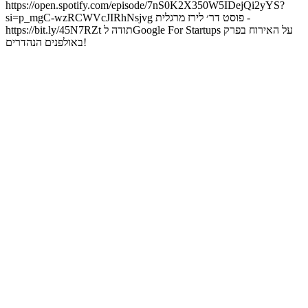
https://open.spotify.com/episode/7nS0K2X350W5IDejQi2yYS?
si=p_mgC-wzRCWVcJIRhNsjvg פוסט דר׳ לירז מרגלית -
https://bit.ly/45N7RZt תודה לGoogle For Startups על האירוח בפרק
באולפנים הנהדרים!